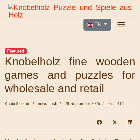
Select your language
EN
Featured
Knobelholz fine wooden
games and puzzles for
wholesale and retail
Knobelholz.de
news-flash
29 September 2025
Hits: 414